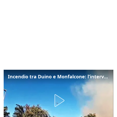
Incendio tra Duino e Monfalcone: l’intervento dei vigili del fuoco