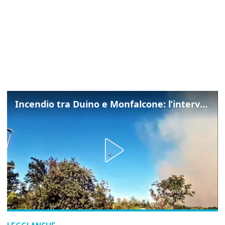
Incendio tra Duino e Monfalcone: l’intervento dei vigili del fuoco