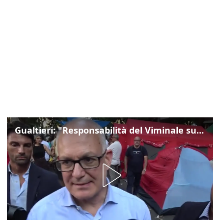
Gualtieri: "Responsabilità del Viminale su Spin Time? La posizione dei partiti è nota"