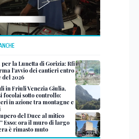
 ANCHE
 per la Lunetta di Gorizia: Rfi
ma l’avvio dei cantieri entro
e del 2026
i in Friuli Venezia Giulia,
i focolai sotto controllo:
teri in azione tra montagne e
i
impero del Duce al mitico
” Esso: ora il muro di largo
era è rimasto muto