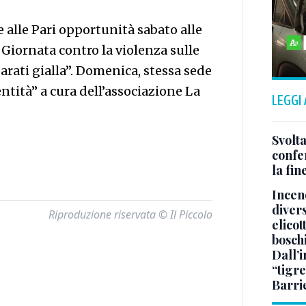
 alle Pari opportunità sabato alle
 Giornata contro la violenza sulle
arati gialla”. Domenica, stessa sede
entità” a cura dell’associazione La
LEGGI
Svolta
confer
la fin
Incend
divers
Riproduzione riservata © Il Piccolo
elicot
bosch
Dall’
“tigre
Barri