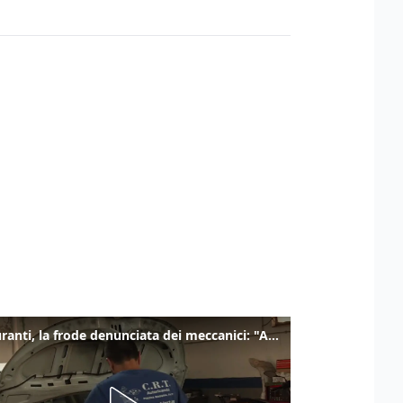
Carburanti, la frode denunciata dei meccanici: "Acqua in gasolio e benzina"