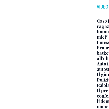
VIDEO
Caso 
ragaz
limona
miei"
I mes
Franc
basket
all’ul
Auto 
autos
Il gi
Polizi
Raiola
Il pre
confe
l'iden
nome