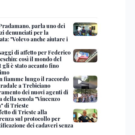
Pradamano, parla uno dei
zi denunciati per la
ta: "Volevo anche aiutare i
saggi di affetto per Federico
eschin: così il mondo del
 gli è stato accanto fino
timo
in fiamme lungo il raccordo
tradale a Trebiciano
uramento dei nuovi agenti di
a della scuola "Vincenzo
" di Trieste
fetto di Trieste alla
renza sul protocollo per
tificazione dei cadaveri senza