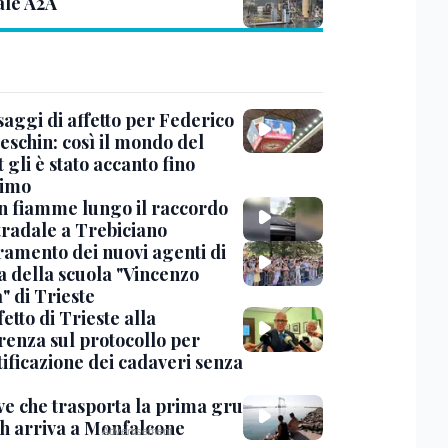
ale A2A
saggi di affetto per Federico
eschin: così il mondo del
 gli è stato accanto fino
timo
in fiamme lungo il raccordo
tradale a Trebiciano
uramento dei nuovi agenti di
a della scuola "Vincenzo
" di Trieste
fetto di Trieste alla
renza sul protocollo per
tificazione dei cadaveri senza
ve che trasporta la prima gru
th arriva a Monfalcone