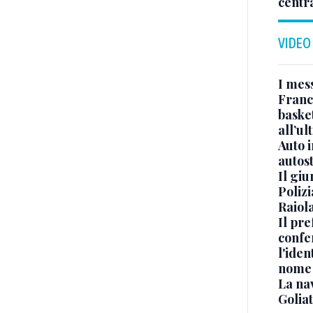
centr
VIDEO
I mes
Franc
basket
all’ul
Auto 
autos
Il gi
Polizi
Raiola
Il pre
confe
l'iden
nome
La na
Golia