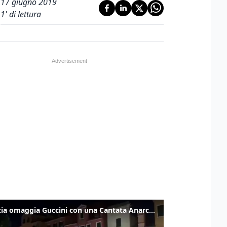
17 giugno 2019
1
' di lettura
Venezia omaggia Guccini con una Cantata Anarchica in campo Santa Margherita