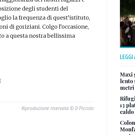
osizione degli studenti del
lio la frequenza di quest’istituto,
ni di goriziani. Colgo l’occasione,
 a questa nostra bellissima
LEGGI
Maxi g
I
lento 
metri
Rifugi
13 pla
Riproduzione riservata © Il Piccolo
caldo
Colonn
Monfa