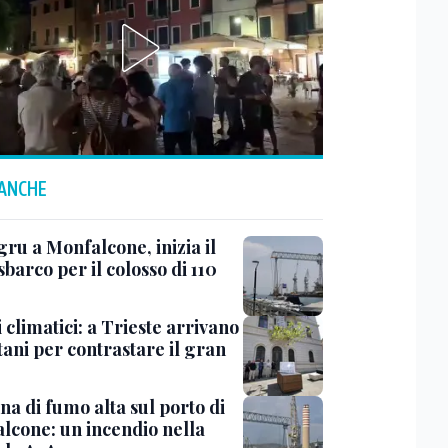
 ANCHE
ru a Monfalcone, inizia il
sbarco per il colosso di 110
 climatici: a Trieste arrivano
tani per contrastare il gran
a di fumo alta sul porto di
lcone: un incendio nella