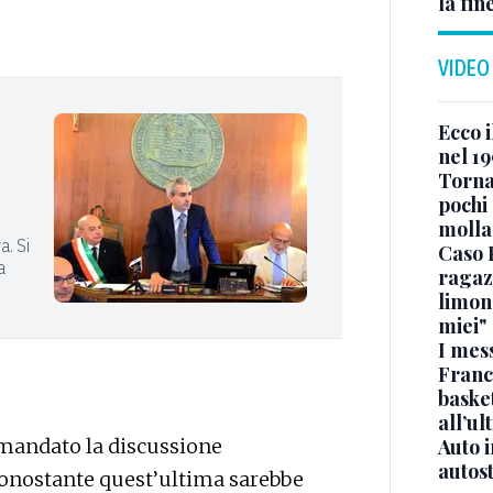
la fin
VIDEO
Ecco i
nel 19
Torna
pochi 
molla
a. Si
Caso 
a
ragaz
limona
miei"
I mes
Franc
basket
all’ul
rimandato la discussione
Auto 
autos
nonostante quest’ultima sarebbe