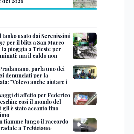
e del 2026
l tanko usato dai Serenissimi
97 per il blitz a San Marco
 la pioggia a Trieste per
minuti: ma il caldo non
Pradamano, parla uno dei
zi denunciati per la
ta: "Volevo anche aiutare i
saggi di affetto per Federico
eschin: così il mondo del
 gli è stato accanto fino
timo
in fiamme lungo il raccordo
tradale a Trebiciano