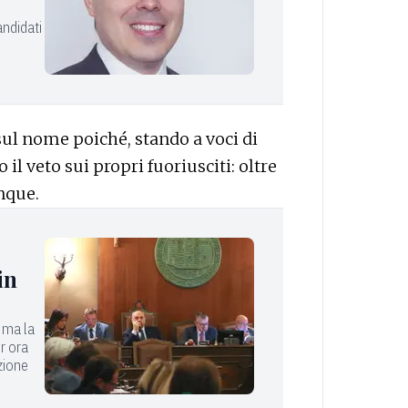
andidati
 sul nome poiché, stando a voci di
 il veto sui propri fuoriusciti: oltre
nque.
in
n ma la
er ora
uzione