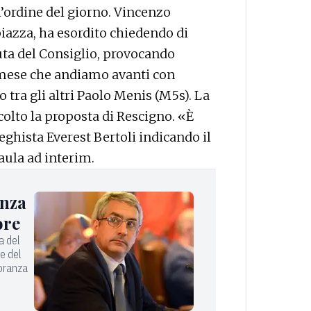
’ordine del giorno. Vincenzo
iazza, ha esordito chiedendo di
uta del Consiglio, provocando
n mese che andiamo avanti con
o tra gli altri Paolo Menis (M5s). La
olto la proposta di Rescigno. «È
leghista Everest Bertoli indicando il
aula ad interim.
enza
ore
a del
ne del
ioranza