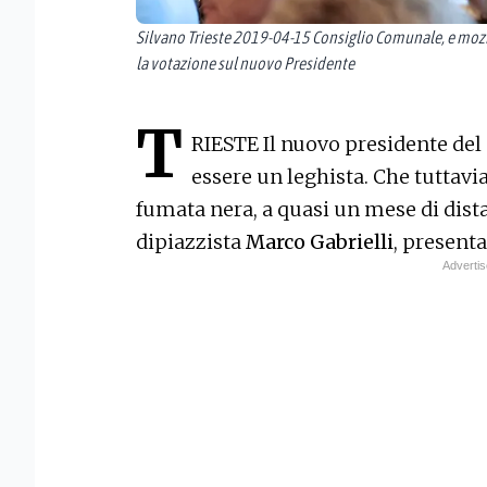
Silvano Trieste 2019-04-15 Consiglio Comunale, e mozio
la votazione sul nuovo Presidente
T
RIESTE Il nuovo presidente de
essere un leghista. Che tuttavi
fumata nera, a quasi un mese di dist
dipiazzista
Marco Gabrielli
, presenta