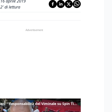
16 aprile 2019
2
' di lettura
Gualtieri: "Responsabilità del Viminale su Spin Time? La posizione dei partiti è nota"