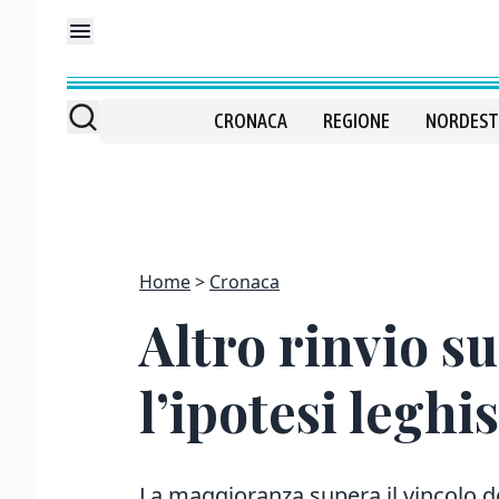
CRONACA
REGIONE
NORDEST
Home
Cronaca
Altro rinvio s
l’ipotesi leghi
La maggioranza supera il vincolo de