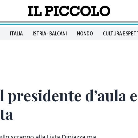
ITALIA
ISTRIA - BALCANI
MONDO
CULTURA E SPET
ul presidente d’aula 
sta
llo scranno alla Lista Dipiazza ma