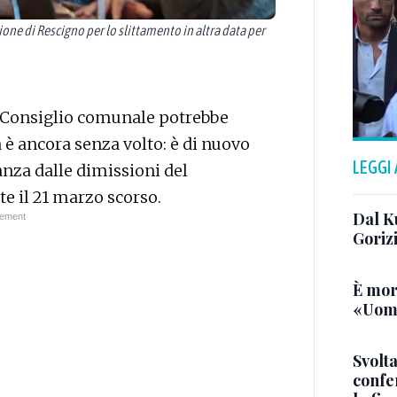
ne di Rescigno per lo slittamento in altra data per
l Consiglio comunale potrebbe
a è ancora senza volto: è di nuovo
LEGGI
anza dalle dimissioni del
te il 21 marzo scorso.
Dal K
Goriz
È mor
«Uomo
Svolta
confer