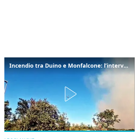
Incendio tra Duino e Monfalcone: l’intervento dei vigili del fuoco