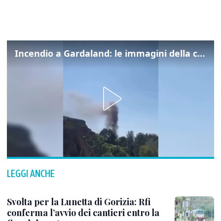
Incendio a Gardaland: le immagini della colonna di fumo
LEGGI ANCHE
Svolta per la Lunetta di Gorizia: Rfi
conferma l’avvio dei cantieri entro la