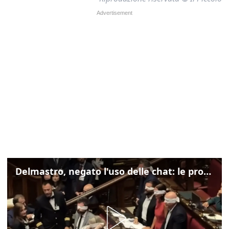
Delmastro, negato l'uso delle chat: le proteste di Avs e M5s